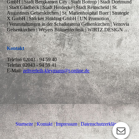
GmbH | Stadt Bergkamen City | Stadt Bottrop | Stadt Dortmund
| Stadt Gladbeck | Stadt Herdecke | Stadt Remscheid | St.
Augustinus Gelsenkirchen | St. Marienhospital Buer | Strategie
X GmbH | Stricker Holding GmbH | UN Promotion
| Veranstaltungen in der Schalkearena Gelsenkirchen | Venovia
Gelsenkirchen | Weyers Bühnentechnik | WIRTZ.DESIGN …
Kontakt
Telefon 02043 - 94 59 40
Telefax 02043 - 94 59 41
E-Mail:
zeltverleih-kleymann@t-online.de
Startseite
|
Kontakt
|
Impressum
|
Datenschutzerklärung