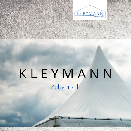
K L E Y M A N N
Zeltverleih