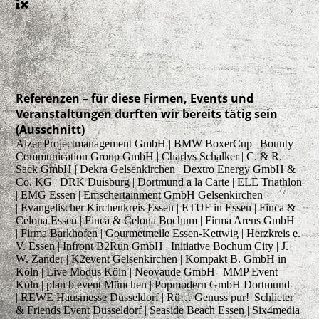
Referenzen – für diese Firmen, Events und
Veranstaltungen durften wir bereits tätig sein
(Ausschnitt)
Alzer Projectmanagement GmbH | BMW BoxerCup | Bounty
Communication Group GmbH | Charlys Schalker | C. & R.
Sack GmbH | Dekra Gelsenkirchen | Dextro Energy GmbH &
Co. KG | DRK Duisburg | Dortmund a la Carte | ELE Triathlon
| EMG Essen | Emschertainment GmbH Gelsenkirchen
| Evangelischer Kirchenkreis Essen | ETUF in Essen | Finca &
Celona Essen | Finca & Celona Bochum | Firma Arens GmbH
| Firma Barkhofen | Gourmetmeile Essen-Kettwig | Herzkreis e.
V. Essen | Infront B2Run GmbH | Initiative Bochum City | J.
W. Zander | K2event Gelsenkirchen | Kompakt B. GmbH in
Köln | Live Modus Köln | Neovaude GmbH | MMP Event
Köln | plan b event München | Popmodern GmbH Dortmund
| REWE Hausmesse Düsseldorf | Rü… Genuss pur! |Schlieter
& Friends Event Düsseldorf | Seaside Beach Essen | Six4media